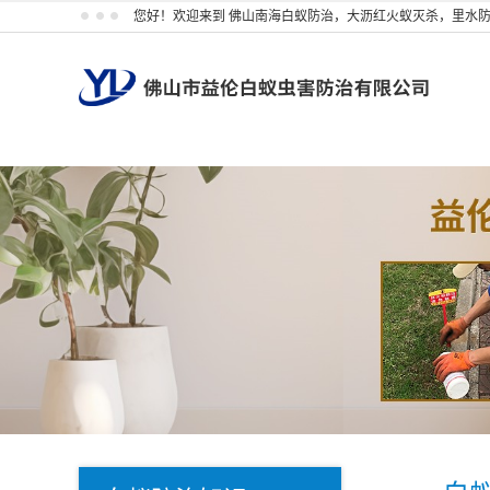
您好！欢迎来到 佛山南海白蚁防治，大沥红火蚁灭杀，里水