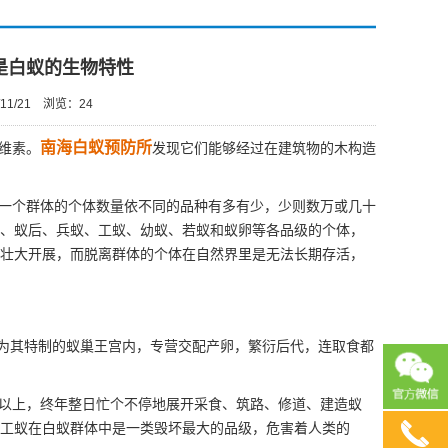
是白蚁的生物特性
11/21
浏览：
24
南海白蚁预防所
维素。
发现它们能够经过在建筑物的木构造
一个群体的个体数量依不同的品种有多有少，少则数万或几十
、蚁后、兵蚁、工蚁、幼蚁、若蚁和蚁卵等各品级的个体，
壮大开展，而脱离群体的个体在自然界里是无法长期存活，
为其特制的蚁巢王宫内，专营交配产卵，繁衍后代，连取食都
％以上，终年整日忙个不停地展开采食、筑路、修道、建造蚁
而工蚁在白蚁群体中是一类毁坏最大的品级，危害着人类的
13690