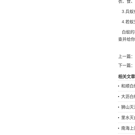
衣、食、
3.兵蚁
4.若蚁
白蚁的
查并给你
上一篇：
下一篇：
相关文章
和顺白
大沥白
狮山灭
里水灭
南海上