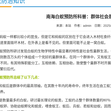
蚁防治知识
南海白蚁预防所科普：群体社会
来源：本站
作者：admin
日期：2025/
蚂蚁一样都比较小的昆虫，但是它和蚂蚁的区别在于它会进入木材吃食纤
道里面毁坏木材，在外表上是看不见的。但里面可能不止是一窝白蚁。
蚁预防所研讨发现白蚁的
生物学
特性中最显著的特性是社会性巢群生活，
则数百万头的个体组成一个完好的巢群体系，在同一个群体中，又有蚁王
不同，有其特殊职能分工，互相依赖、互相协助，致使整个巢群不时开展
繁衍后代。
蚁预防所总结了以下几点：
和蚁后是群体中的最高领袖，在其数十年内的寿命中，终年生活在由工蚁
养。
是数量最多的白蚁，研讨最长理论的蚁类，工蚁约占整个群体数量的80
蚁卵
、协助幼蚁孵化和蜕皮，喂食蚁王、蚁后、兵蚁、若蚁和幼蚁，因