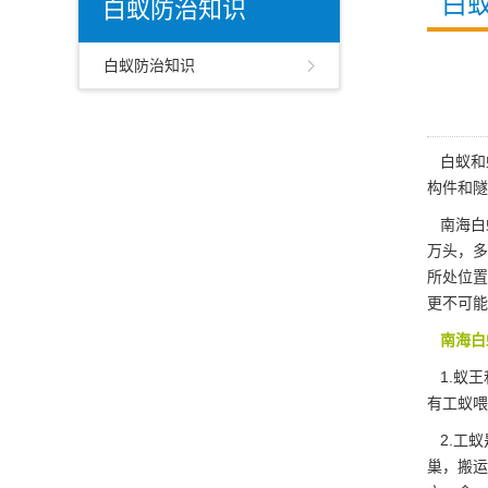
白
白蚁防治知识
白蚁防治知识
白蚁和
构件和隧
南海白
万头，多
所处位置
更不可能
南海白
1.蚁王
有工蚁喂
2.工蚁
巢，
搬运