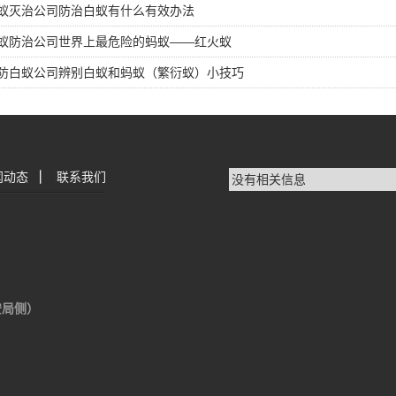
蚁灭治公司防治白蚁有什么有效办法
蚁防治公司世界上最危险的蚂蚁——红火蚁
防白蚁公司辨别白蚁和蚂蚁（繁衍蚁）小技巧
闻动态
|
联系我们
没有相关信息
安局侧）