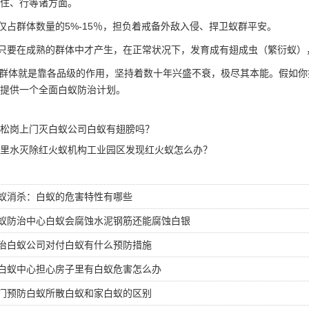
住、行等诸方面。
仅占群体数量的5%-15％，担负着戒备外敌入侵、捍卫蚁群平安。
只要在成熟的群体中才产生，在正常状况下，发育成有翅成虫（繁衍蚁）
群体
就是靠各品级的作用，坚持着数十年兴盛不衰，极尽其本能。假如你
提供一个全面白蚁防治计划。
松岗上门灭白蚁公司白蚁有翅膀吗？
里水灭除红火蚁机构工业园区发现红火蚁怎么办？
蚁消杀：白蚁的危害特性有哪些
蚁防治中心白蚁会腐蚀水泥钢筋还能腐蚀白银
治白蚁公司对付白蚁有什么预防措施
白蚁中心担心房子里有白蚁危害怎么办
门预防白蚁所散白蚁和家白蚁的区别