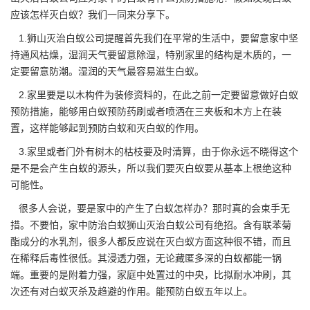
应该怎样灭白蚁？我们一同来分享下。
1.
狮山灭治白蚁公司
提醒首先我们在平常的生活中，要留意家中坚
持通风枯燥，湿润天气要留意除湿，特别家里的结构是木质的，一
定要留意防潮。湿润的天气最容易滋生白蚁。
2.家里要是以木构件为装修资料的，在此之前一定要留意做好白蚁
预防措施，能够用白蚁预防药刷或者喷洒在三夹板和木方上在装
置，这样能够起到
预防白蚁
和灭白蚁的作用。
3.家里或者门外有树木的枯枝要及时清算，由于你永远不晓得这个
是不是会产生白蚁的源头，所以我们要
灭白蚁
要从基本上根绝这种
可能性。
很多人会说，要是家中的产生了白蚁怎样办？那时真的会束手无
措。不要怕，家中防治白蚁狮山灭治白蚁公司有绝招。含有联苯菊
酯成分的水乳剂，很多人都反应说在灭白蚁方面这种很不错，而且
在稀释后毒性很低。其浸透力强，无论藏匿多深的白蚁都能一锅
端。重要的是附着力强，家庭中处置过的中央，比拟耐水冲刷，其
次还有对白蚁灭杀及趋避的作用。能预防白蚁五年以上。