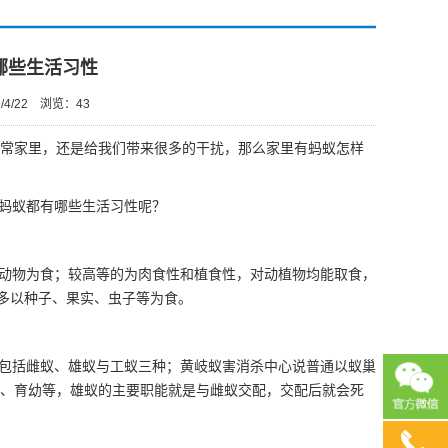
哪些生活习性
4/22
浏览：
43
常家里，还是给我们带来很多的干扰，那么家里有蚂蚁怎样
蚂蚁
都有哪些生活习性呢？
动物为食；较高等的为肉食性和植食性，对动植物均能取食，
多以种子、果实、虫子等为食。
包括雌蚁、雄蚁与工蚁三种；黄岐蚁害消杀中心说普通以蚁巢
、育幼等，雄蚁的主要职能就是与雌蚁交配，交配后就会死