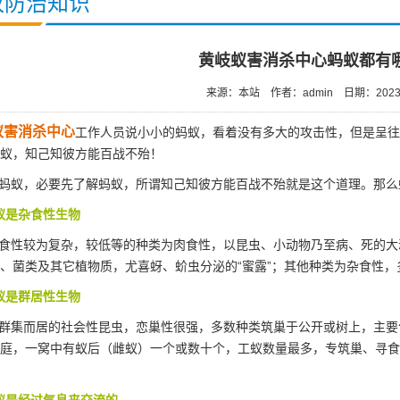
蚁防治知识
黄岐蚁害消杀中心蚂蚁都有
来源：本站
作者：admin
日期：2023/
蚁害消杀中心
工作人员说小小的蚂蚁，看着没有多大的攻击性，但是呈往
蚁，知己知彼方能百战不殆！
蚂蚁，必要先了解蚂蚁，所谓知己知彼方能百战不殆就是这个道理。那么
蚁是杂食性生物
食性较为复杂，较低等的种类为肉食性，以昆虫、小动物乃至病、死的大
、菌类及其它植物质，尤喜蚜、蚧虫分泌的“蜜露”；其他种类为
杂食性
，
蚁是群居性生物
群集而居的社会性昆虫，恋巢性很强，多数种类筑巢于公开或树上，主要
庭，一窝中有蚁后（雌蚁）一个或数十个，工蚁数量最多，专筑巢、寻食