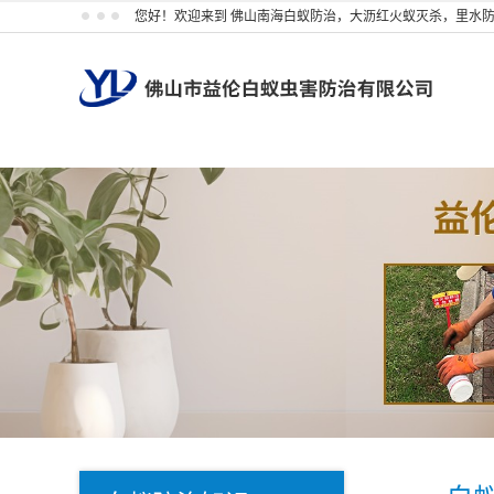
您好！欢迎来到 佛山南海白蚁防治，大沥红火蚁灭杀，里水