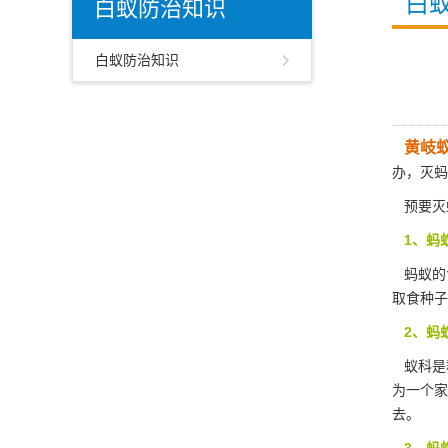
白
白蚁防治知识
白蚁防治知识
黄岐
办，灭蚂
预要灭
1、蚂
蚂蚁的
取食种子
2、蚂
蚁科是
为一个家
去。