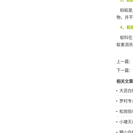
3、蚂
蚂蚁是
物，并不
4、蚂
蚁科在1
蚁害消杀
上一篇：
下一篇：
相关文章
大沥白
罗村专
松岗验
小塘灭
狮山白