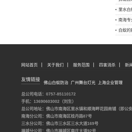
里水白
南海专
白蚁的
网站首页
|
关于我们
|
服务范围
|
四害消杀
|
新
友情链接
佛山白蚁防治
广州舞台灯光
上海企业管理
总公司电话：0757-85110172
手机：13690603002（刘生）
总公司地址：佛山市南海区里水镇和顺海畔花园商铺（即公
南海分公司：佛山市南海区桂丹路87号
三水分公司：佛山市三水区三水大道169号
禅城分公司：佛山市禅城区南庄大道92号