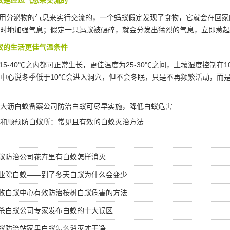
蚁是经过气息来交流的
用分泌物的气息来实行交流的，一个蚂蚁假定发现了食物，它就会在回家
时地加强气息；假定一只蚂蚁被碾碎，就会分发出猛烈的气息，立即惹起
蚁的生活更佳气温条件
5-40℃之内都可正常生长，更佳温度为25-30℃之间，土壤
湿度控制
在1
中心说冬季低于10℃会进入洞穴，但不会冬眠，只是不再频繁活动，而
大沥白蚁备案公司防治白蚁可尽早实施，降低白蚁危害
和顺预防白蚁所：常见且有效的白蚁灭治方法
蚁防治公司花卉里有白蚁怎样消灭
业除白蚁——到了冬天白蚁为什么会变少
收白蚁中心有效防治桉树白蚁危害的方法
杀白蚁公司专家发布白蚁的十大误区
蚁防治站家里白蚁怎么消灭才干净