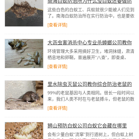
南海白蚁防治所为什么没白蚁还要做防
白蚁处置
这些白色的白蚁工、兵蚁就很少能被人们见到
了。南海白蚁防治所在实行防治中，也是要依
据白蚁活动时暴显露的种种千丝万缕，同时分
[查看详情]
别控制的白蚁常识战争时积聚的阅历才干发现
白蚁，对它实行防治。
大沥虫害消杀中心专业杀蟑螂公司教你
蟑螂怎么消灭
环境管理大多采用搞好卫生，堵洞抹缝，肃清
栖息地和卵鞘，普遍展开“八查”，即查桌、
柜、椅、口(小水道口)、池(洗濯池)、案(食品
[查看详情]
操作台)、缝、堆(杂物堆)等方法实行。
里水除虫灭鼠公司教你综合防治老鼠的
方法
99%的老鼠基因与人类相同。很长一段时间以
来，我们人类不时在与老鼠搏斗，但老鼠的数
量从未减少过。老鼠的种群结构和密度在不时
[查看详情]
变化，它们会主动或被动地迁移。
狮山预防白蚁公司白蚁它会藏在哪里
呢？怎么才能找到蚁巢
会有少量白蚁“流窜”到行道树上，但白蚁上树