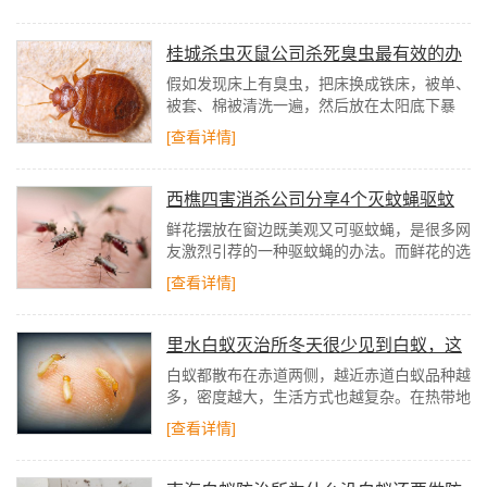
很短，这种现象称为婚飞或群飞。
桂城杀虫灭鼠公司杀死臭虫最有效的办
法你知道吗？
假如发现床上有臭虫，把床换成铁床，被单、
被套、棉被清洗一遍，然后放在太阳底下暴
晒，来消灭它们。假如发现衣服上有臭虫，立
[查看详情]
刻脱下来清洗，水煮，暴晒来消灭它们。
西樵四害消杀公司分享4个灭蚊蝇驱蚊
蝇的实用小妙招
鲜花摆放在窗边既美观又可驱蚊蝇，是很多网
友激烈引荐的一种驱蚊蝇的办法。而鲜花的选
择能够是茉莉花、薄荷、香艾等，都能够起到
[查看详情]
驱蚊蝇的效果。
里水白蚁灭治所冬天很少见到白蚁，这
是为什么呢
白蚁都散布在赤道两侧，越近赤道白蚁品种越
多，密度越大，生活方式也越复杂。在热带地
域能够看到白蚁筑垅巢于空中，而温带地域则
[查看详情]
没有，对广东的家庭要挟比拟大的是台湾乳白
蚁。