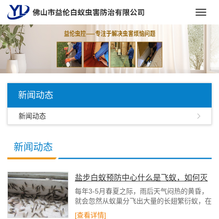
Toggl
navig
新闻动态
新闻动态
新闻动态
盐步白蚁预防中心什么是飞蚁，如何灭
治飞蚁
每年3-5月春夏之际，雨后天气闷热的黄昏，
就会忽然从蚁巢分飞出大量的长翅繁衍蚁，在
离巢不远处的建筑物左近低飞，它们飞行时间
[查看详情]