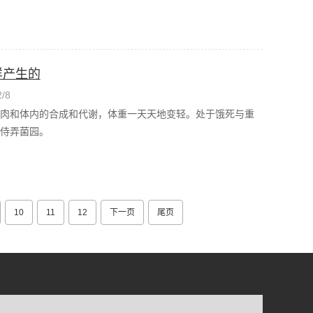
样产生的
/8
肉和体内的合成和代谢，体重一天天地变轻。处于饿死与重
侍弄菌园。
10
11
12
下一页
尾页