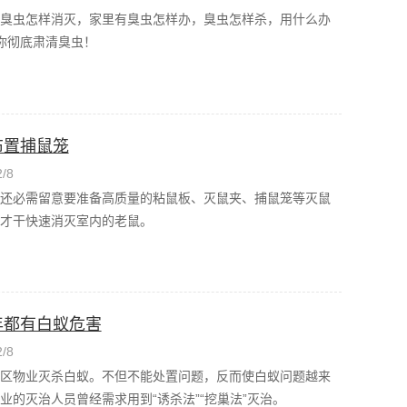
臭虫怎样消灭，家里有臭虫怎样办，臭虫怎样杀，用什么办
你彻底肃清臭虫！
布置捕鼠笼
/8
还必需留意要准备高质量的粘鼠板、灭鼠夹、捕鼠笼等灭鼠
才干快速消灭室内的老鼠。
年都有白蚁危害
/8
区物业灭杀白蚁。不但不能处置问题，反而使白蚁问题越来
的灭治人员曾经需求用到“诱杀法”“挖巢法”灭治。