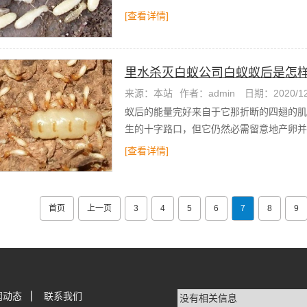
[查看详情]
里水杀灭白蚁公司白蚁蚁后是怎
来源：本站
作者：admin
日期：2020/12
蚁后的能量完好来自于它那折断的四翅的肌
生的十字路口，但它仍然必需留意地产卵并
[查看详情]
首页
上一页
3
4
5
6
7
8
9
闻动态
|
联系我们
没有相关信息