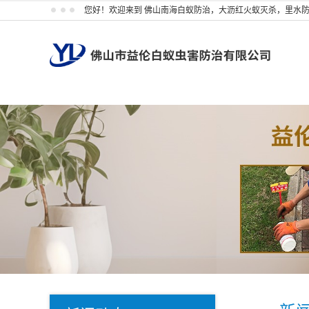
您好！欢迎来到 佛山南海白蚁防治，大沥红火蚁灭杀，里水