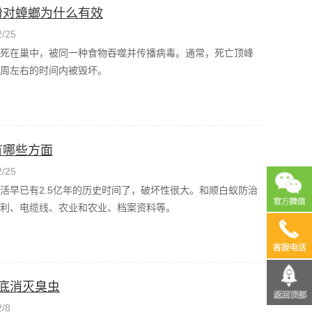
粉对蟑螂为什么有效
/25
死在巢中，被同一种食物吞噬并传播病毒。通常，死亡顶峰
周左右的时间内被毁坏。
有哪些方面
/25
活早已有2.5亿年的历史时间了，破坏性很大。和顺白蚁防治
利、电缆线、农业和农业、档案资料等。
13690
底消灭臭虫
/8