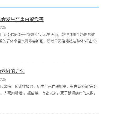
么会发生严重白蚁危害
/25
目及范围还处于“恢复期”，尽早灭治，能得到事半功倍的效
散的群体个目也可能会扩张，所以早灭治能抵达整体“打击”的
治老鼠的方法
/25
传染病，传染性极强，历史上死亡率很高，有古诗为证"东死
，人死如圻堵"。据估量，有史以来，死于鼠源疾病的人数，