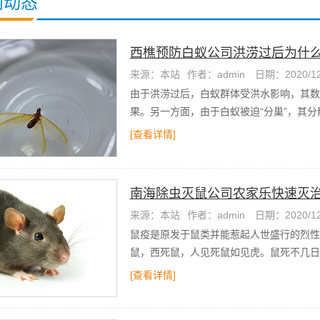
闻动态
西樵预防白蚁公司洪涝过后为什
来源：本站
作者：admin
日期：2020/12
由于洪涝过后，白蚁群体受洪水影响，其数
果。另一方面，由于白蚁被迫“分巢”，其分
效果。
[查看详情]
南海除虫灭鼠公司农家乐快速灭
来源：本站
作者：admin
日期：2020/12
鼠疫是原发于鼠类并能惹起人世盛行的烈性
鼠，西死鼠，人见死鼠如见虎。鼠死不几日
远远超越直接死于战争者。
[查看详情]