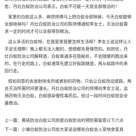
愈，
丹灶白蚁防治公司
表示，白蚁不可能一天就全部根治的！
家里的白蚁这么多，麻烦师傅马上把白蚁全部除掉，今天白蚁能够
全部除掉吗？丹灶
白蚁防治公司
的陈师傅通知李女士，灭治白蚁需
求一定的时间才可以全部得到根治。
这么多活的白蚁呀，在我家里我要怎样生活呀？李女士说这样让人
手足无措啊！晚上都无法入眠的，想想都毛骨悚然的。别担忧，丹
灶白蚁防治公司解释道，白蚁普通多在隐秘处，不会随便的跑出来
的，在行走的路上，白蚁通常先建立好
蚁路隧道
，再从蚁路中的来
回行走。
假如刻意的去放射
除虫剂
或者别的药物，只会让白蚁改动道路，再
去灭治所需时间更漫长。丹灶白蚁防治公司的师傅向李女士说，运
用药物灭治白蚁，白蚁感染慢性毒药后。经过一段时间白蚁就会全
巢根治。
上一篇：
黄岐防治白蚁公司房屋白蚁防治的预防需留意以下六点
下一篇：
小塘白蚁防治公司给大家说说哪些白蚁会入室啃食家具