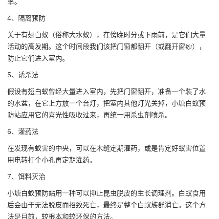
率。
4、隔离预防
关于有翅白蚁（俗称大水蚁），在傍晚时分或下雨前，是它们大量
活动的高发期。这个时间段我们该把门窗都翻开（或翻开窗纱），
防止它们进入室内。
5、诱杀法
假设
有翅白蚁
曾经大量进入室内，先把门窗翻开，准备一个装了水
的水盆，在它上方放一个台灯，把室内其他灯光关掉，小塘白蚁预
防站应用它的喜光性吸收过来，再统一用杀虫剂喷杀。
6、灌药法
在发现有蚁害的中央，可以在木缝定期灌药，或是肯定好蚁害位置
用电转打个小孔再定期灌药。
7、饵料灭治
小塘白蚁预防站用一种可以抑止昆虫脱皮的生长调理剂。白蚁食用
后会由于无法脱皮而招致死亡，最终是整个白蚁族群消亡。这个方
法是目前，较根本和较环保的方法。