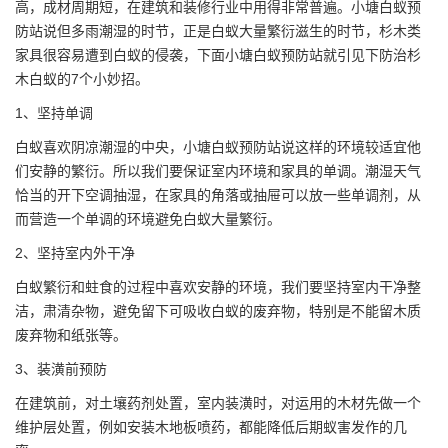
高，成材周期短，在建筑和装修行业中用得非常普遍。
小塘白蚁预
防站
说但多雨潮湿的时节，正是白蚁大量繁衍滋生的时节，杉木类
家具很容易遭到白蚁的侵袭，下面小塘白蚁预防站就引见下防治杉
木白蚁的7个小妙招。
1、坚持单调
白蚁喜欢阴凉潮湿的中央，小塘白蚁预防站说这样的环境较适宜他
们安静的繁衍。所以我们要保证室内环境和家具的单调。潮湿天气
恰当的开下空调抽湿，在家具的角落或抽屉可以放一些单调剂，从
而营造一个单调的环境避免白蚁大量繁衍。
2、坚持室内外干净
白蚁繁衍和蛀食
的过程中喜欢安静的环境，我们要坚持室内干净整
洁，肃清杂物，避免留下可吸收白蚁的废弃物，特别是不能留木质
废弃物和纸张等。
3、装潢前预防
在建筑前，对土壤药剂处置，室内装潢时，对运用的木材先做一个
维护层处置，例如安装木地板喷药，都能降低后期蚁害发作的几