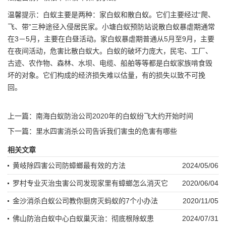
温馨提示：白蚁主要是两种：家白蚁和散白蚁。它们主要经过“爬、
飞、带”三种途径入侵居民家。小塘
白蚁预防
站说散白蚁暴虐期通常
在3－5月，主要在白昼活动。家白蚁暴虐期普通从5月至9月，主要
在夜间活动，危害比散白蚁大。白蚁的破坏力庞大，民宅、工厂、
古迹、农作物、森林、水坝、电缆、船舶等等都是白蚁家族啃食毁
坏的对象。它们构成的经济损失难以估量，有的损失以致不可挽
回。
上一篇：
南海白蚁防治公司2020年的白蚁纷飞大约开始时间
下一篇：
里水四害消杀公司告诉我们害虫的危害有哪些
相关文章
黄岐除四害公司防蟑螂最有效的方法
2024/05/06
罗村专业灭治虫害公司发现家里有蟑螂怎么消灭它
2020/06/04
金沙消杀白蚁公司教你厨房灭蚂蚁的7个小办法
2020/11/05
佛山防治白蚁中心白蚁巢灭治：彻底根除蚁患
2024/07/31