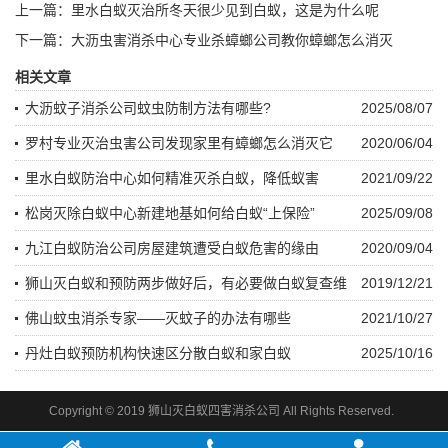
上一篇：
里水白蚁灭治所冬天很少见到白蚁，这是为什么呢
下一篇：
大沥虫害消杀中心专业杀蟑螂公司教你蟑螂怎么消灭
相关文章
大沥蚊子消杀公司蚊虫防制方法有哪些?
2025/08/07
罗村专业灭治虫害公司发现家里有蟑螂怎么消灭它
2020/06/04
里水白蚁防治中心如何精准灭杀白蚁，降低蚁害
2021/09/22
松岗灭除白蚁中心新建地基如何给白蚁“上保险”
2025/09/08
九江白蚁防治公司房屋建筑遭受白蚁危害的缘由
2020/09/04
狮山灭白蚁和预防两步做好后，有必要做白蚁复查维
2019/12/21
护？
佛山蚊虫消杀专家——灭蚊子的办法有哪些
2021/10/27
丹灶白蚁预防机构快速区分散白蚁和家白蚁
2025/10/16
Copyright © 2019 狮山灭白蚁四害消杀公司 All Rights Reserved.