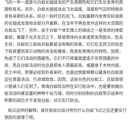
飞的一年一度是与白蚁长翅成虫的产生周期性和它们生长发育的周
期性有关。另外，白蚁长翅成虫出飞对温度、湿度和气压的特殊央
求有亲密的关系。经过一些时日的出飞，白蚁巢群内发育完好成熟
的长翅成虫曾经全部分开巢群，在当年不再会发作这样的大范围的
白蚁出飞了，另外，由于白蚁个体生理上的缘由之一是虫体的体壁
柔软，暴露于光天化日之下，极易使体内水疾速蒸发而脱水，危及
生存；白蚁的工蚁和兵蚁都是没有眼的盲者，它们在无捍卫的状态
下极易遭到其它动物的攻击和捕食，而具有
畏惧光的特性
。因而，
构成了它们活动的荫蔽性。它们不只将巢居建造于非常荫蔽的中
央，而且白蚁活动时也总是把本人荫蔽起来，或藏身于木材内部，
泥土中间，即便必经到外表来时，也是边筑能够赖以藏身的白蚁道
边在里面活动、行进或取食。因而，这些白色的白蚁工、兵蚁就很
少能被人们见到了。南海白蚁防治所在实行防治中，也是要依据白
蚁活动时暴显露的种种千丝万缕，同时分别控制的
白蚁常识
战争时
积聚的阅历才干发现白蚁，对它实行防治。
经过这样的解释，或许就会比拟分明为什么白蚁飞过之后还要实行
预防的道理了吧。