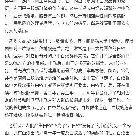
件中在一定的时间里离巢出飞。它们的出飞是为了白蚁品种的繁
衍，它们是白蚁新群体的创立者。这些长翅成虫经过短暂的空中飞
行，后纷飞落地，脱去背上的翅，然后开端雌雄两性间的求偶配
对，寻觅适宜的建巢场所，创立它们的婚室，然后躲藏到里面去实
行交配繁衍。
这类长翅成虫离巢出飞时数量很多，有时能爬满大半个墙壁，使墙
面顿时一片漆黑；落地脱翅后，地上常常遗下一大片零落的白蚁
翅。但是，对它们分开的那个白蚁群体来说，它们并不是全部而只
是10％左右的小局部。出飞后，由于许多
天敌的捕食
，人们的扑
打，或无法找到合适的建巢地而最后的成活率却极低。所以，它们
并不是南海白蚁防治所防治的主要对象，由于它们飞走了，白蚁群
体中为数众多的白蚁工蚁还在继续实行危害，白蚁王、后，还在继
续不时的交配产卵，第二年，第三年……，每年都会在那个相对固
定的时节和时间里出飞大群大群的长翅成虫来。所以，我们说：白
蚁的长翅成虫飞走了，白蚁并没有“光”，白蚁群体还在，白蚁的危害
还在继续，所以还要作进一步的检查预防。
之所以让人们产生白蚁“飞光了”，白蚁“没有了”的错觉的另一个缘
由，还有白蚁出飞只需一年一度及白蚁活动的荫蔽的特性。白蚁出