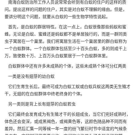
南海白蚁防治所
工作人员说常常会听到有白蚁的住户的这样的质
问。提出这样的问题的住户，其实是对白蚁不理解的缘由。但是，
要讲分明这个问题，就要从白蚁的一些生物学特性说起。
首先，是白蚁的群居特性。在这一点上，白蚁很像那些蚂蚁和蜜
蜂。无论是白蚁、蜜蜂还是蚂蚁都不是单居独行的，而是一群同类
虫子寓居在一个巢里。我们将寓居生活在一个巢居里的群白蚁称为
一个白蚁群体。一个白蚁群体包括至少十百头白蚁，多的则成千上
万，致使数十万、上百万头白蚁聚居于一个白蚁群体里。
白蚁群体中还有许多未成熟的个体，这些未成熟个体可分红两类
一类是没有翅芽的幼白蚁
它们生育生长后，最终可成为白蚁工蚁或白蚁兵蚁这两类无生殖才
干，无翅的在白蚁群体中终老终身的个体。
另一类则是背上长有翅芽的白蚁若虫
它们最终会发育成为有生殖才干的
长翅成虫
，当它们完好成熟时，
体色还会变深，或成黑褐色，或褐黄色等，这颜色随品种不同而有
差异。然后汇集一同等候一年一度的纷飞繁衍时节中适宜的气候条