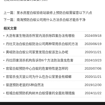
上一篇：
里水房屋白蚁验收站装修上预防白蚁需留意以下六点
下一篇：
南海预防白蚁公司用什么方法杀白蚁才能杀干净
相关文章
大沥有害生物消杀所室内消杀除四害办法有哪些
2024/09/18
丹灶灭治白蚁白蚁防治公司两种常用杀白蚁的方法
2020/06/19
黄岐防治白蚁公司家里发现白蚁该怎么办呢
2020/11/21
丹灶四害消杀机构告诉你6个方法防治臭虫危害
2024/10/23
官窑白蚁预防中心白蚁的危害特性是怎样的
2020/07/06
官窑杀虫灭鼠公司为什么在办公室里会有蟑螂
2020/11/21
驱逐预防老鼠的5种自然法
2019/12/30
桂城白蚁预防机构树木白蚁侵害的全面处理措施
2024/11/22