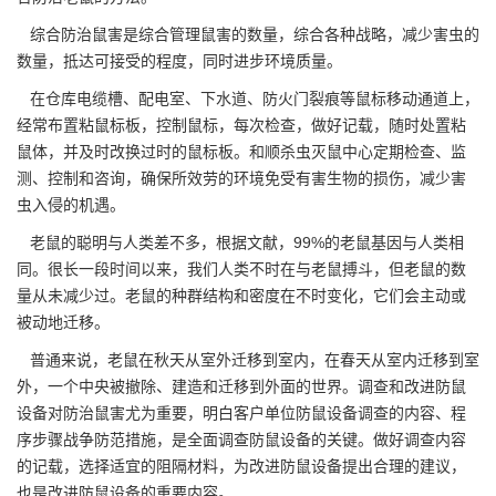
综合防治鼠害是综合管理鼠害的数量，综合各种战略，减少害虫的
数量，抵达可接受的程度，同时进步环境质量。
在仓库电缆槽、配电室、下水道、防火门裂痕等鼠标移动通道上，
经常布置粘鼠标板，控制鼠标，每次检查，做好记载，随时处置粘
鼠体，并及时改换过时的鼠标板。和顺杀虫灭鼠中心定期检查、监
测、控制和咨询，确保所效劳的环境免受
有害生物
的损伤，减少害
虫入侵的机遇。
老鼠的聪明与人类差不多，根据文献，99%的
老鼠基因
与人类相
同。很长一段时间以来，我们人类不时在与老鼠搏斗，但老鼠的数
量从未减少过。老鼠的种群结构和密度在不时变化，它们会主动或
被动地迁移。
普通来说，老鼠在秋天从室外迁移到室内，在春天从室内迁移到室
外，一个中央
被撤除
、建造和迁移到外面的世界。调查和改进防鼠
设备对防治鼠害尤为重要，明白客户单位防鼠设备调查的内容、程
序步骤战争防范措施，是全面调查防鼠设备的关键。做好调查内容
的记载，选择适宜的阻隔材料，为改进防鼠设备提出合理的建议，
也是改进防鼠设备的重要内容。